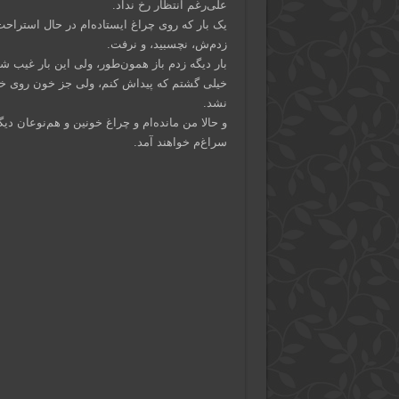
علی‌رغم انتظار رخ نداد.
یک بار که روی چراغ ایستاده‌ام در حال استراح
زدم‌ش، نچسبید، و نرفت.
بار دیگه زدم باز همون‌طور، ولی این بار غیب شد
خیلی گشتم که پیداش کنم، ولی جز خون روی خ
نشد.
و حالا من مانده‌ام و چراغ خونین و هم‌نوعان د
سراغ‌م خواهند آمد.