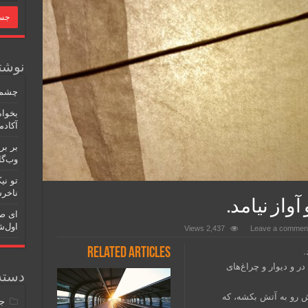
نوشته
چشم ت
بخواه
آکادم
بر بر
وب‌گا
تو نی
ناخر
واز نیامد.
ای ص
اول‌
2,437 Views
Leave a commen
Related Articles
.
ر و دیوار و چراغ‌های
دسته‌
ش رو به آتش بکشه، که
جی