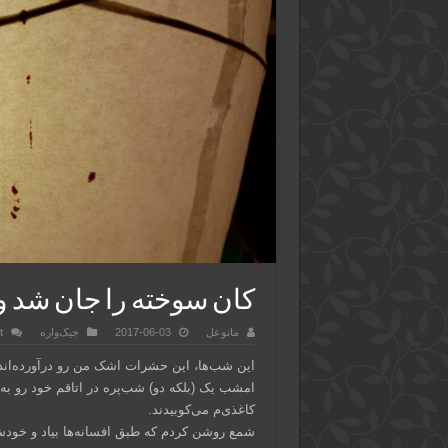
کان سوخته را جان شد و آ
مانوعل
2017-06-03
جیک‌واره
t
این شب‌ها، این حشرات اشک من رو درآورده‌اند
امشب یک (بلکه دو) شب‌پره در اتاقم خود رو به د
کاغذی‌م می‌کوبیدند.
شمع روشن کردم که طبق افسانه‌ها بیاد و خود