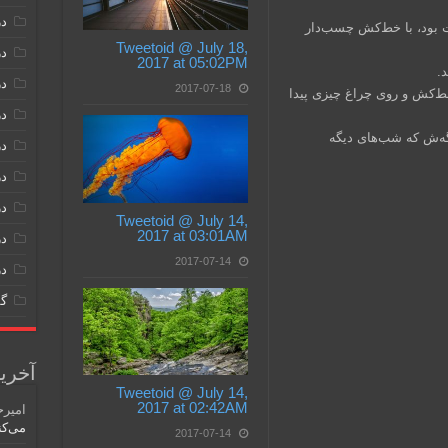
در
ت بود، با خط‌کش چسب‌دار
Tweetoid @ July 18,
در 
2017 at 05:02PM
.
در
2017-07-18
ط‌کش و روی چراغ چیزی پیدا
در
یگه‌ش که شب‌های دیگه
در
در
در
Tweetoid @ July 14,
2017 at 03:01AM
در
2017-07-14
در
گف
آخرین
Tweetoid @ July 14,
2017 at 02:42AM
امیر
می‌ک
2017-07-14