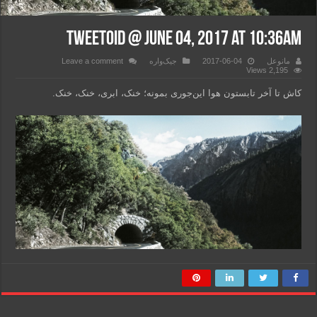
Tweetoid @ June 04, 2017 at 10:36AM
مانوعل
2017-06-04
جیک‌واره
Leave a comment
2,195 Views
کاش تا آخر تابستون هوا این‌جوری بمونه؛ خنک، ابری، خنک، خنک.