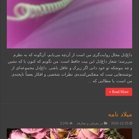
داغ|دل مجال روایت‌گری من است از آن‌چه می‌یابم، آن‌گونه که به نظرم
می‌رسد؛ شعار داغ|دل این بیت حافظ است: من نگویم که کنون با که نشین
و چه بنوشکه تو خود دانی اگر زیرک و عاقل باشی. داغ|دل مجموعه‌ای از
نوشته‌هایی ست که منعکس‌کننده‌ی نظرات شخصی و افکار بعضاً ناپخته‌ی
من است، یا مطالبی که …
Read More »
میلاد نامه
2016-12-25
در معرفی و معارفه
3,246